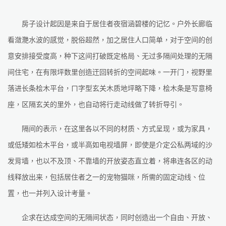
房子设计起因是来自于居住者夜宿涵碧楼的记忆。户外长廊临
看潋灧水波的感觉，脱俗超然，加之居住人口简单，对于空间的创
意安排接受度高，种下这间打破既定格局、无过多隔间处理的无隔
间住宅，在有限坪数里创造迀回转折的空间起味。一开门，视野里
落进长条桧木平台，ㄇ字型玄关木质地坪略下降，桧木条是写意椅
座，区隔玄关的里外，也自动将行走动线做了转折导引。
隔间的表示，在这里各以不同的材质、方式呈现，或为家具，
或低矮如桧木平台，或半高如电视墙屏，即使是介定公私两域的沙
发背墙，也以不及顶、不靠墙的开放姿态直立着，将串连各区的动
线释放出来，包括居住者之一的宠物猫咪，所需的固定动线、位
置，也一并列入设计考量。
企求在达成空间的无隔间状态，同时创造出一个自由、开放、