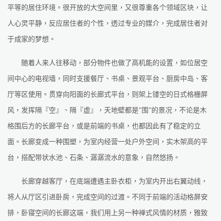
平等的居住环境。很开放的大空间里，又很尊重各个领域区块，让
人心灵平静，反应居住者的个性，透过专业的媒介，完成居住者对
于成家的梦想。
随着人来人往移动，部分物件也做了高机能的设置，如位居空
间中心的电视墙，同时支援餐厅、书桌、景观平台、厨房中岛、客
厅等区使用。贯穿向阳面的长廊式平台，则架上镂空的日式格栅屏
风，发挥隔『空』、隔『虚』，天地壁都是”围”的景况，不论是木
格围后方的长廊平台，或是前端的书桌，也都因此有了稳定的立
面。长廊变成一种围塑，为室内经营一处户外空间，实木架高的平
台，搭配带状水池、石条、潺潺流水的意象，自然悠扬。
长廊穿越客厅，在底端遭遇主卧衣柜，为室内开出右翼动线，
将人从厅区引进卧房，完成空间的过渡。不同于前端的活动格屏安
排，卧寝空间的长廊这端，我们用上另一种禅式风情的材质，雅致