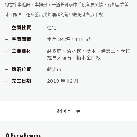
的卷帘半遮阳、半挡景，一道长廊前中后段各展风情，有如品尝美
味、醇酒，在味蕾舌尖处涌起的前中段提味各展千秋。
空間性質
住宅
空間面積
室內 34 坪 / 112 ㎡
主要建材
磐多​​磨、清水模、桧木、硅藻土、卡拉
拉白大理石、柚木企口板
應落位置
新北市
完工日期
2010 年 02 月
返回上一頁