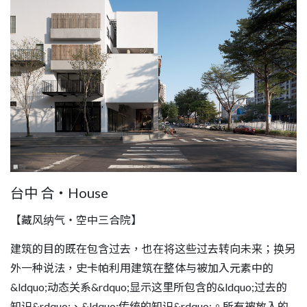
台中 合・House
【藏风纳气・空中三合院】
建筑的目的既在包含过去，也在将这些过去转向未来；换另
外一种说法，史卡帕利用建筑在整体与被加入元素中的
&ldquo;动态关系&rdquo;显示这里所包含的&ldquo;过去的
知识&rdquo;、&ldquo;传统的知识&rdquo;。所有被放入的