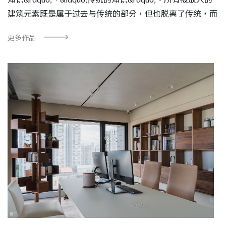
建筑元素既是属于过去与传统的部分，但也脱离了传统，而
成了新的表现。 &mdash;&mdash;节录自《卡罗・史卡帕
更多作品
&mdash;空间中流动的诗性》 一道Ｌ型的清水模高墙划开高
楼林立的市容，将一处现代的空中三合院，安放在熙来攘往
的城市中。 此建筑物共四层，一二楼作为对外的商业店家
使用，装设了大片落地窗，大量运用廊下空间与户外区域连
结、互动；三四楼则是住宅空间。居住在喧闹的都市中，首
要考量的是以最大限度保有私密性，为此外观上使用大面积
的白墙呈现俐落感，少有穿透性的玻璃开口。下一步，我们
思考的是：如何在内外的视线降低下，保留居住之人对自然
元素的需求。 住宅空间运用了传统三合院的格局，将一般
朝外的三合院坐向，改成朝内的方式：直面清水模墙。如此
形成的回型格局，将&ldquo;天井&rdquo;的藏风纳气之用发
挥到极致，顶层挑空的设计，让大片的自然光洒落之余，也
能将风和雨水穿过廊道，传递户外的温度与气味。 天井之
下的阶段，创造出两层三合院互动的可能性，从三楼拾阶而