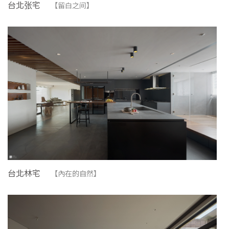
台北张宅
【留白之间】
上，便是长亲居住的空间。有别与三楼孩子们的卧房区与茶
室，四楼是家人的起居空间与主卧区。挑高的客听将上层的
书房与下层的家庭空间串成一体，增加彼此的沟通互动，视
觉上也能更开阔，丰富整体家庭气氛。如此便能将传统三合
院的&ldquo;正厅&rdquo;赋予新的意义：作为家庭的交流中
心、接待宾客的场所。 回应居住者对于阳台的渴望，在建
筑的外部，增加的错层的阳台与廊道设计，使用玻璃纤维钢
格栅的材质，将移动时不同角度观察到的光线与空间的改
变，留存于视野中。
台北林宅
【內在的自然】